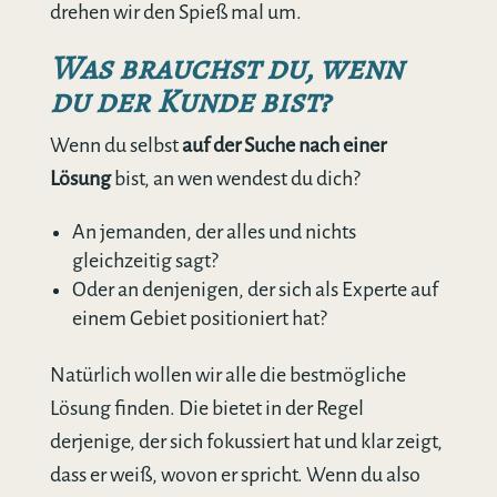
drehen wir den Spieß mal um.
Was brauchst du, wenn
du der Kunde bist?
Wenn du selbst
auf der Suche nach einer
Lösung
bist, an wen wendest du dich?
An jemanden, der alles und nichts
gleichzeitig sagt?
Oder an denjenigen, der sich als Experte auf
einem Gebiet positioniert hat?
Natürlich wollen wir alle die bestmögliche
Lösung finden. Die bietet in der Regel
derjenige, der sich fokussiert hat und klar zeigt,
dass er weiß, wovon er spricht. Wenn du also