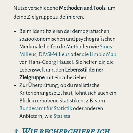
Nutze verschiedene
Methoden und Tools
, um
deine Zielgruppe zu definieren:
Beim Identifizieren der demografischen,
sozioökonomischen und psychografischen
Merkmale helfen dir Methoden wie
Sinus-
Milieus
,
DIVSI-Milieus
oder
die Limbic Map
von Hans-Georg Häusel. Sie helfen dir, die
Lebenswelt und den
Lebensstil deiner
Zielgruppe
mit einzubeziehen.
Zur Überprüfung, ob du realistische
Kriterien angesetzt hast, lohnt sich auch ein
Blick in erhobene Statistiken, z.B. vom
Bundesamt für Statistik
oder anderen
Anbietern, wie
Statista
.
3. Wie recherchiere ich