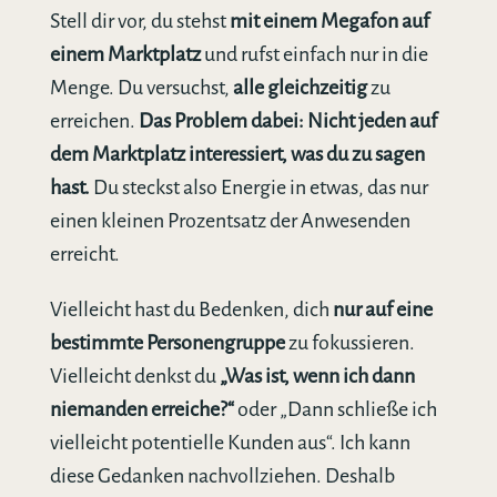
Stell dir vor, du stehst
mit einem Megafon auf
einem Marktplatz
und rufst einfach nur in die
Menge. Du versuchst,
alle gleichzeitig
zu
erreichen.
Das Problem dabei: Nicht jeden auf
dem Marktplatz interessiert, was du zu sagen
hast.
Du steckst also Energie in etwas, das nur
einen kleinen Prozentsatz der Anwesenden
erreicht.
Vielleicht hast du Bedenken, dich
nur auf eine
bestimmte Personengruppe
zu fokussieren.
Vielleicht denkst du
„Was ist, wenn ich dann
niemanden erreiche?“
oder „Dann schließe ich
vielleicht potentielle Kunden aus“. Ich kann
diese Gedanken nachvollziehen. Deshalb